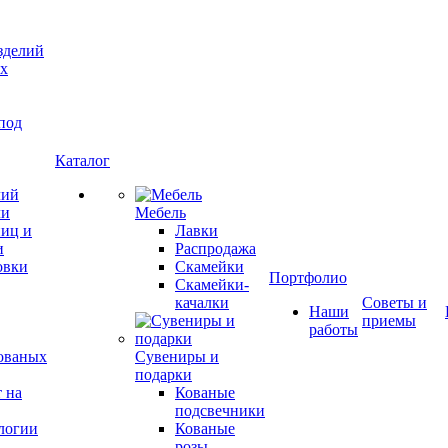
зделий
ых
под
Каталог
лий
ли
Мебель
ниц и
Лавки
и
Распродажа
овки
Скамейки
Портфолио
Скамейки-
качалки
Советы и
Наши
приемы
работы
ованых
Сувениры и
подарки
 на
Кованые
подсвечники
Кованые
розы