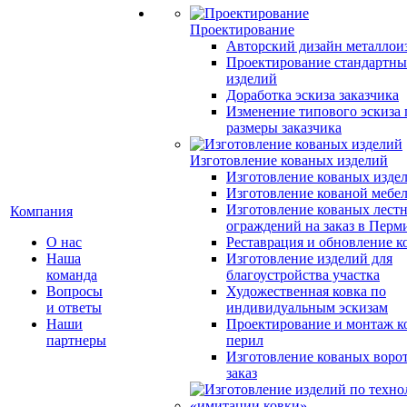
Проектирование
Авторский дизайн металлои
Проектирование стандартн
изделий
Доработка эскиза заказчика
Изменение типового эскиза 
размеры заказчика
Изготовление кованых изделий
Изготовление кованых изде
Изготовление кованой мебе
Изготовление кованых лест
Компания
ограждений на заказ в Перм
О нас
Реставрация и обновление к
Наша
Изготовление изделий для
команда
благоустройства участка
Вопросы
Художественная ковка по
и ответы
индивидуальным эскизам
Наши
Проектирование и монтаж к
партнеры
перил
Изготовление кованых ворот
заказ