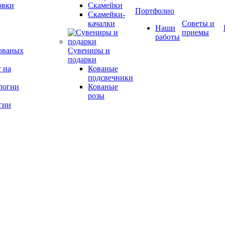
овки
Скамейки
Портфолио
Скамейки-
качалки
Советы и
Наши
приемы
работы
ованых
Сувениры и
подарки
 на
Кованые
подсвечники
Кованые
розы
гии